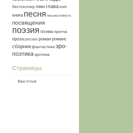
глава
гимн
бестселлер
клип
песня
книга
письма
повесть
посвящения
поэзия
поэма
притча
роман
романс
проза
рассказ
эро-
сборник
фантастика
поэтика
эротика
Страницы
Ваш отзыв