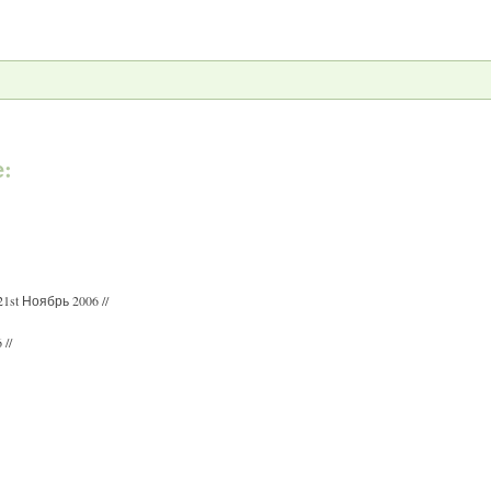
е:
 21st Ноябрь 2006 //
 //