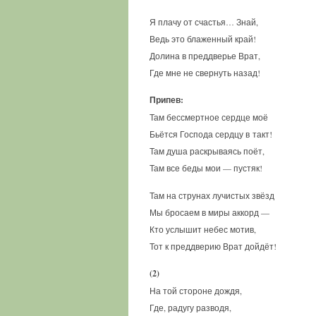
Я плачу от счастья… Знай,
Ведь это блаженный край!
Долина в преддверье Врат,
Где мне не свернуть назад!
Припев:
Там бессмертное сердце моё
Бьётся Господа сердцу в такт!
Там душа раскрываясь поёт,
Там все беды мои — пустяк!
Там на струнах лучистых звёзд
Мы бросаем в миры аккорд —
Кто услышит небес мотив,
Тот к преддверию Врат дойдёт!
(2)
На той стороне дождя,
Где, радугу разводя,