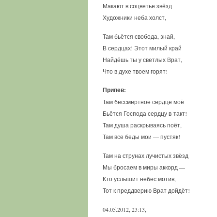
Макают в соцветье звёзд
Художники неба холст,
Там бьётся свобода, знай,
В сердцах! Этот милый край
Найдёшь ты у светлых Врат,
Что в духе твоем горят!
Припев:
Там бессмертное сердце моё
Бьётся Господа сердцу в такт!
Там душа раскрываясь поёт,
Там все беды мои — пустяк!
Там на струнах лучистых звёзд
Мы бросаем в миры аккорд —
Кто услышит небес мотив,
Тот к преддверию Врат дойдёт!
04.05.2012, 23:13,