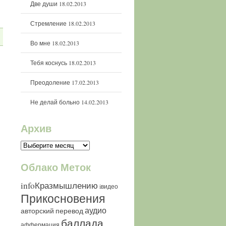
Две души
18.02.2013
Стремление
18.02.2013
Во мне
18.02.2013
Тебя коснусь
18.02.2013
Преодоление
17.02.2013
Не делай больно
14.02.2013
Архив
Архив
Облако Меток
infoКразмышлению
iвидео
Прикосновения
аудио
авторский перевод
баллада
аффермация