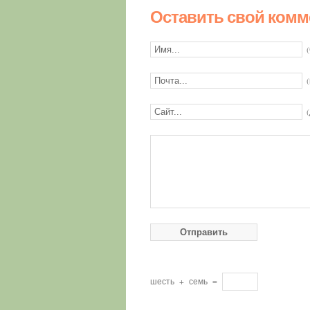
Оставить свой комм
шесть
+
семь
=