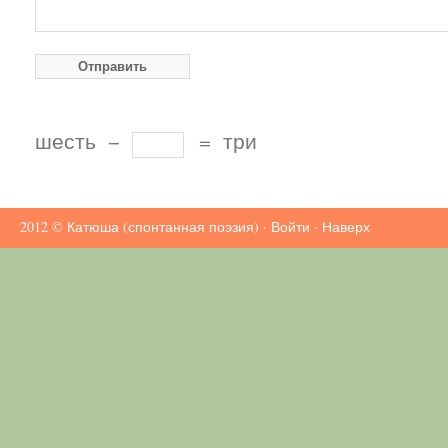
шесть
−
=
три
2012 ©
Катюша (спонтанная поэзия)
·
Войти
·
Наверх