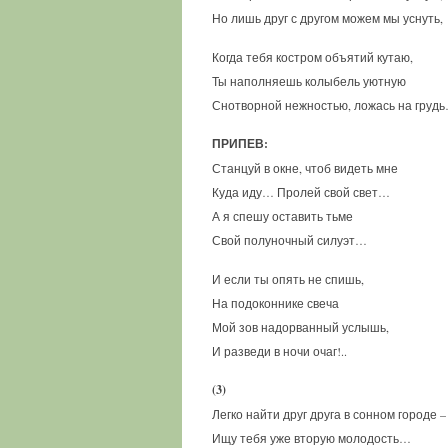
Но лишь друг с другом можем мы уснуть,
Когда тебя костром объятий кутаю,
Ты наполняешь колыбель уютную
Снотворной нежностью, ложась на груд
ПРИПЕВ:
Станцуй в окне, чтоб видеть мне
Куда иду… Пролей свой свет…
А я спешу оставить тьме
Свой полуночный силуэт…
И если ты опять не спишь,
На подоконнике свеча
Мой зов надорванный услышь,
И разведи в ночи очаг!..
(3)
Легко найти друг друга в сонном городе –
Ищу тебя уже вторую молодость…