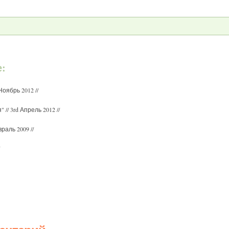
е:
 Ноябрь 2012 //
я"
// 3rd Апрель 2012 //
враль 2009 //