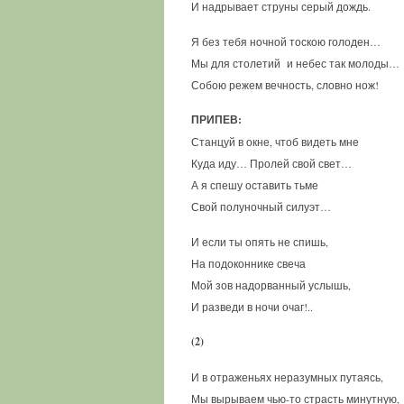
И надрывает струны серый дождь.
Я без тебя ночной тоскою голоден…
Мы для столетий и небес так молоды…
Собою режем вечность, словно нож!
ПРИПЕВ:
Станцуй в окне, чтоб видеть мне
Куда иду… Пролей свой свет…
А я спешу оставить тьме
Свой полуночный силуэт…
И если ты опять не спишь,
На подоконнике свеча
Мой зов надорванный услышь,
И разведи в ночи очаг!..
(2)
И в отраженьях неразумных путаясь,
Мы вырываем чью-то страсть минутную,