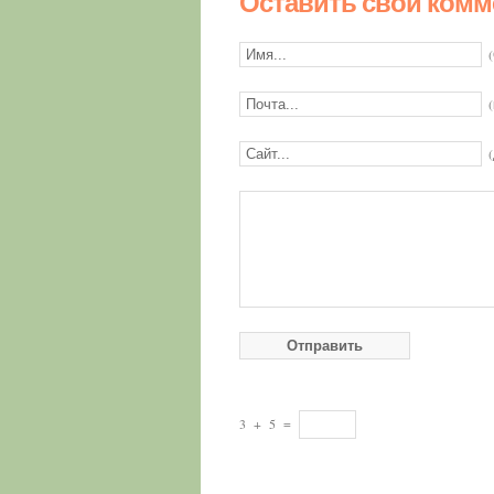
Оставить свой комм
3
+
5
=