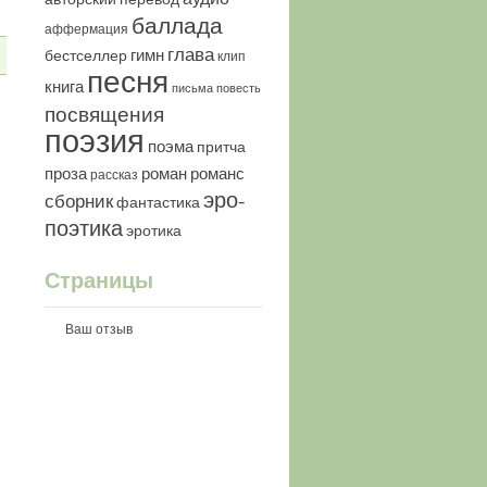
баллада
аффермация
глава
гимн
бестселлер
клип
песня
книга
письма
повесть
посвящения
поэзия
поэма
притча
роман
романс
проза
рассказ
эро-
сборник
фантастика
поэтика
эротика
Страницы
Ваш отзыв