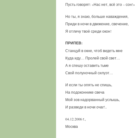
Пусть говорят: «Нас нет, всё это – сон!»
Но ты, я знаю, больше наваждения,
Приди в ночи в движение, свечение,
Я отличу твоё среди окон!
ПРИПЕВ:
Станцуй в окне, чтоб видеть мне
Куда иду… Пролей свой свет…
А я спешу оставить тьме
Свой полуночный силуэт…
И если ты опять не спишь,
На подоконнике свеча
Мой зов надорванный услышь,
И разведи в ночи очаг!..
04.12.2006 г.,
Москва