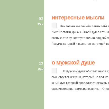
интересные мысли
02
Окт
Как только мы поймём самих себя 
Амит Госвами, физик В моей душе есть к
возникает и существует только под дей
Разума, который и является матрицей все
о мужской душе
22
Июл
…В мужской душе обитает некое с
сомневается в жизни, который не только 
юный дух, который продолжает любить, н
самоисцеление, самоврачевание. …Спосо