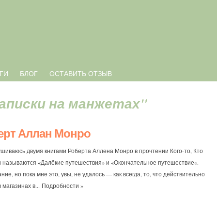
ГИ
БЛОГ
ОСТАВИТЬ ОТЗЫВ
Записки на манжетах"
берт Аллан Монро
ушиваюсь двумя книгами Роберта Аллена Монро в прочтении Кого-то, Кто
ниги называются «Далёкие путешествия» и «Окончательное путешествие«.
ие, но пока мне это, увы, не удалось — как всегда, то, что действительно
 магазинах в...
Подробности »