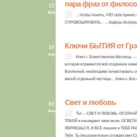
пара фраз от филос
12
Май
…Чтобы понять, ЧТО тебе принес ч
СПРОВОЦИРОВАТЬ… …будешь безгрешны
Ключи БЫТИЯ от Грэ
15
Апр
Ключ 1. Божественная Матрица — э
котором отражается всё созданное нами.
Вселенной, необходимо почувствовать се
малой отдельной частицы… Ключ 4. Все о
Свет и любовь
02
Фев
ТЫ — СВЕТ И ЛЮБОВЬ. ОСОЗНАЙ
ТОБОЙ и насаждает свою волю, ОСВЕТ
ЯВЛЯЕШЬСЯ, И ВСЁ лишнее в ТЕБЕ РАС
Тебя. Ты бессознательно отождествил Се