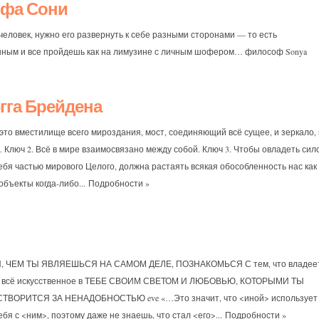
офа Сони
еловек, нужно его развернуть к себе разными сторонами — то есть
м и все пройдешь как на лимузине с личным шофером… философ Sonya
гга Брейдена
то вместилище всего мироздания, мост, соединяющий всё сущее, и зеркало, 
 Ключ 2. Всё в мире взаимосвязано между собой. Ключ 3. Чтобы овладеть сил
бя частью мирового Целого, должна растаять всякая обособленность нас как
бъекты когда-либо...
Подробности »
, ЧЕМ ТЫ ЯВЛЯЕШЬСЯ НА САМОМ ДЕЛЕ, ПОЗНАКОМЬСЯ С тем, что владее
И всё искусственное в ТЕБЕ СВОИМ СВЕТОМ И ЛЮБОВЬЮ, КОТОРЫМИ ТЫ
ТВОРИТСЯ ЗА НЕНАДОБНОСТЬЮ eve «…Это значит, что <иной> использует
бя с <ним>, поэтому даже не знаешь, что стал <его>...
Подробности »