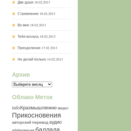
Две души
18.02.2013
Стремление
18.02.2013
Во мне
18.02.2013
Тебя коснусь
18.02.2013
Преодоление
17.02.2013
Не делай больно
14.02.2013
Архив
Архив
Облако Меток
infoКразмышлению
iвидео
Прикосновения
аудио
авторский перевод
баллада
аффермация