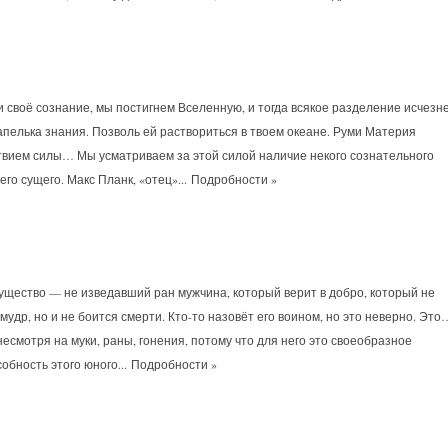
и своё сознание, мы постигнем Вселенную, и тогда всякое разделение исчезне
апелька знания. Позволь ей раствориться в твоем океане. Руми Материя
ствием силы… Мы усматриваем за этой силой наличие некого сознательного
го сущего. Макс Планк, «отец»...
Подробности »
ущество — не изведавший ран мужчина, который верит в добро, который не
мудр, но и не боится смерти. Кто-то назовёт его воином, но это неверно. Это
есмотря на муки, раны, гонения, потому что для него это своеобразное
бность этого юного...
Подробности »