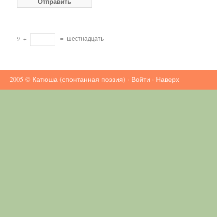
9
+
=
шестнадцать
2005 ©
Катюша (спонтанная поэзия)
·
Войти
·
Наверх