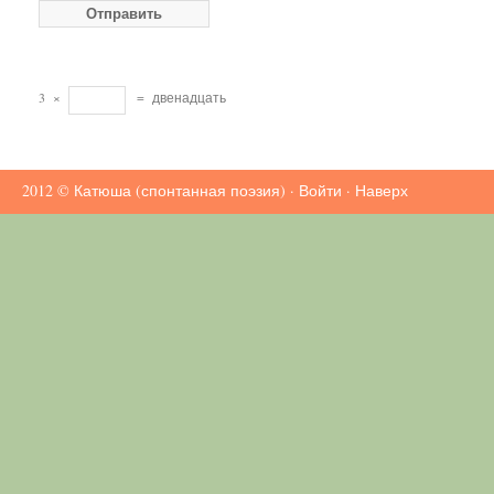
3
×
=
двенадцать
2012 ©
Катюша (спонтанная поэзия)
·
Войти
·
Наверх