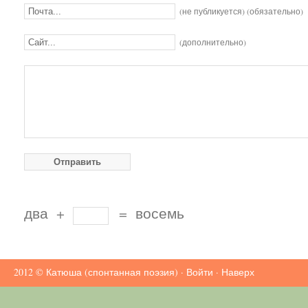
(не публикуется) (обязательно)
(дополнительно)
два
+
=
восемь
2012 ©
Катюша (спонтанная поэзия)
·
Войти
·
Наверх