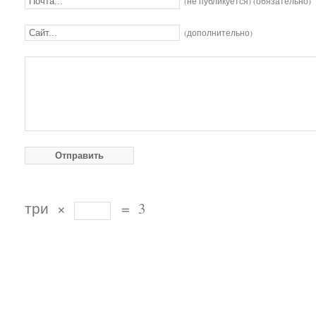
(не публикуется) (обязательно)
(дополнительно)
три
×
=
3