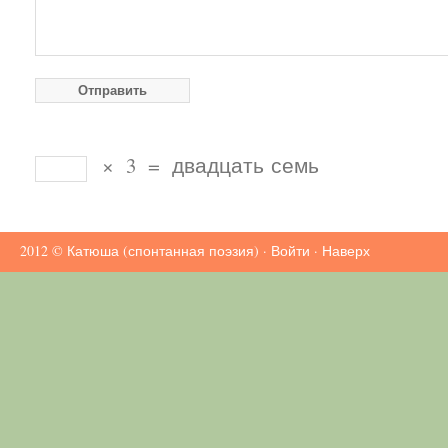
×
3
=
двадцать семь
2012 ©
Катюша (спонтанная поэзия)
·
Войти
·
Наверх