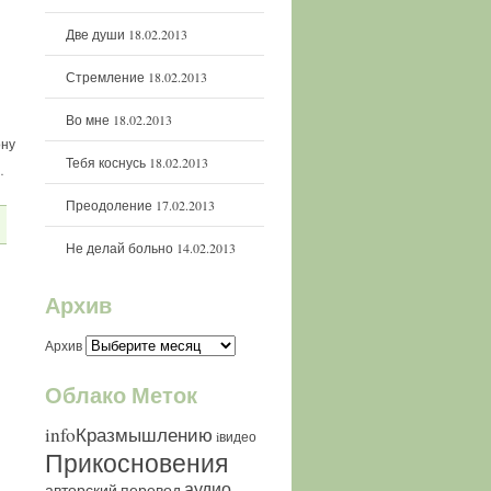
Две души
18.02.2013
Стремление
18.02.2013
Во мне
18.02.2013
ону
Тебя коснусь
18.02.2013
…
Преодоление
17.02.2013
Не делай больно
14.02.2013
Архив
Архив
Облако Меток
infoКразмышлению
iвидео
Прикосновения
аудио
авторский перевод