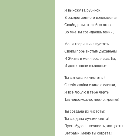
Я выхожу за рубикон,
В раздол земного воплощенья.
Свободным от любых оков,
Во мне Ты созидаешь гений;
Меня творишь из пустоты
Своим порывистым дыханьем.
И Жизнь в меня вселяешь Ты,
И даже новое со-знанье!
Ты соткана из чистоты!
С тебя любви снимаю слепки,
Я все люблю в тебе черты
Так невозможно, нежно, крепко!
Ты создана из чистоты!
Ты создана лучами света!
Пусть будешь вечность, как цветы
Ветрами, мною ты согрета!