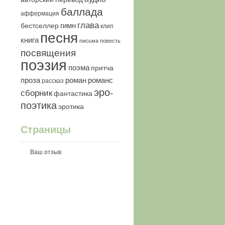
баллада
аффермация
глава
гимн
бестселлер
клип
песня
книга
письма
повесть
посвящения
поэзия
поэма
притча
роман
романс
проза
рассказ
эро-
сборник
фантастика
поэтика
эротика
Страницы
Ваш отзыв