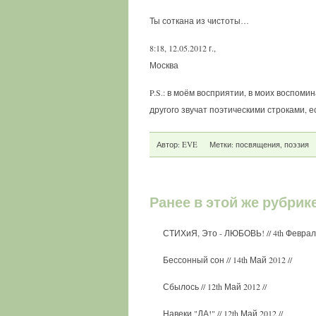
Ты соткана из чистоты…
8:18, 12.05.2012 г.,
Москва
P.S.: в моём восприятии, в моих воспоми
другого звучат поэтическими строками, 
Автор:
EVE
Метки:
посвящения
,
поэзия
Ранее в этой же рубрик
СТИХиЯ, Это - ЛЮБОВЬ!
// 4th Феврал
Бессонный сон
// 14th Май 2012 //
Сбылось
// 12th Май 2012 //
Навеки "ДА!"
// 12th Май 2012 //